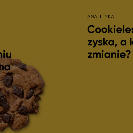
ANALITYKA
Cookiele
zyska, a 
niu
zmianie?
na