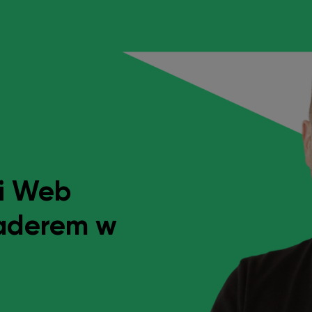
ki Web
eaderem w