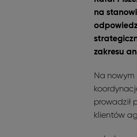
na stanowi
odpowiedzi
strategicz
zakresu ana
Na nowym s
koordynacją
prowadził p
klientów ag