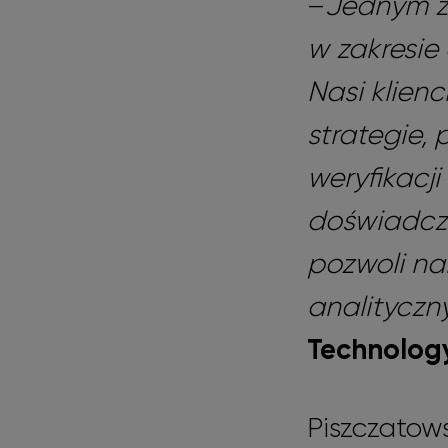
–
Jednym z 
w zakresie
Nasi klienc
strategie, 
weryfikacj
doświadcze
pozwoli na
analityczn
Technology
Piszczatows