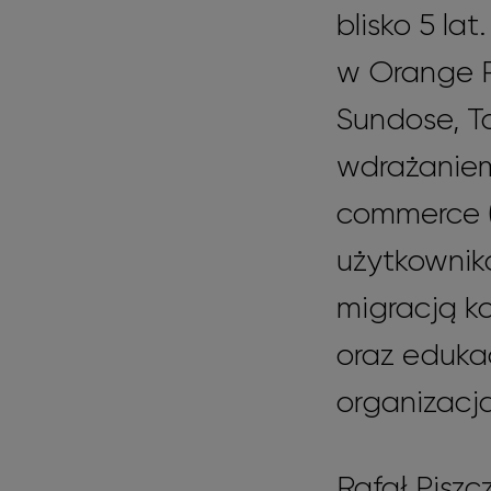
blisko 5 la
w Orange Po
Sundose, T
wdrażaniem
commerce (
użytkownik
migracją k
oraz eduka
organizacj
Rafał Pisz