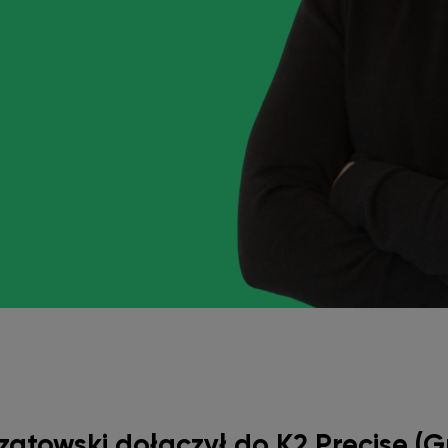
czatowski dołączył do K2 Precise (