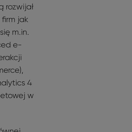
ą rozwijał
firm jak
ię m.in.
ced e-
rakcji
erce),
alytics 4
netowej w
łównej