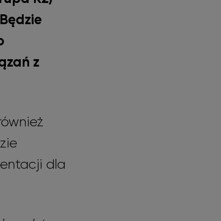
 Będzie
o
ązań z
również
zie
entacji dla