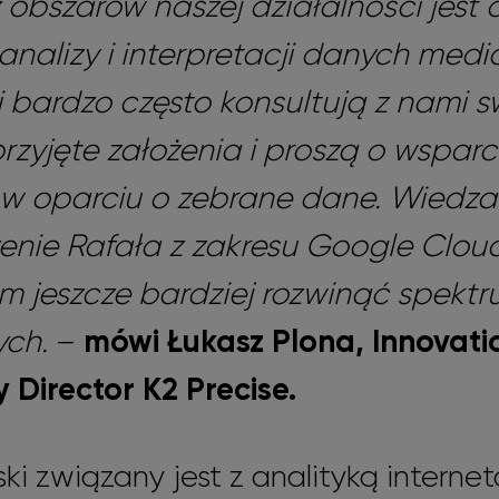
obszarów naszej działalności jest
 analizy
i interpretacji danych med
i bardzo często konsultują z nami s
przyjęte założenia i proszą o wsparc
i w oparciu o zebrane dane. Wiedza 
nie Rafała z zakresu Google Cloud
m jeszcze bardziej rozwinąć spektr
ych.
–
mówi Łukasz Plona, Innovati
 Director K2 Precise.
ki związany jest z analityką intern