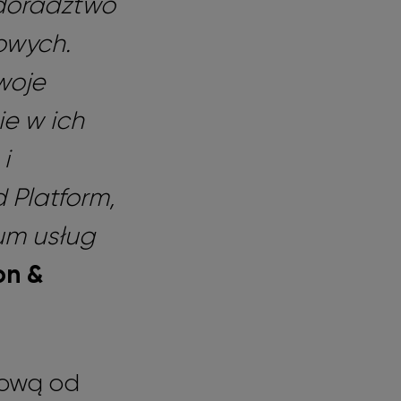
 doradztwo
iowych.
woje
ie w ich
i
 Platform,
um usług
on &
etową od