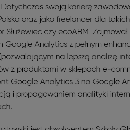
t. Dotychczas swoją karierę zawodow
lska oraz jako freelancer dla takich 
or Służewiec czy ecoABM. Zajmował s
 Google Analytics z pełnym enhan
pozwalającym na lepszą analizę inte
ów z produktami w sklepach e-comm
ont Google Analytics 3 na Google An
cją i propagowaniem analityki inter
ach.
czatowski jest absolwentem Szkoły G