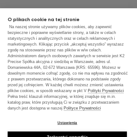
O plikach cookie na tej stronie
Na naszej stronie używamy plików cookies, aby zapewnić
bezpieczne i poprawne wyświetlanie strony, a także w celach
statystycznych i analitycznych oraz w celach reklamowych i
marketingowych. Klikając przycisk „akceptuj wszystko” wyrażasz
Korzystamy z plików cookies oraz podobnych
zgodę na stosowanie przez nas plików w w/w celach.
technologii, by móc jak najlepiej dostosować
Administratorem danych osobowych zawartych w serwisie jest K2
Precise Spółka akcyjna z siedzibą w Warszawie, adres ul.
serwis do Twoich potrzeb oraz serwować
Domaniewska 44A, 02-672 Warszawa (KRS: 65596). Możesz w
Tobie interesujące Ciebie reklamy.
dowolnym momencie cofnąć zgodę, co nie ma wpływu na zgodność
Korzystając z naszego serwisu zgodnie z
z prawem przetwarzania, którego dokonano na podstawie zgody
przed jej cofnięciem. W każdej chwili możesz zmienić ustawienia
aktualnymi ustawieniami przeglądarki,
plików cookies, w sposób wskazany w pkt V
Polityki Prywatności
wyrażasz zgodę na używanie plików cookies i
Pełna treść klauzuli informacyjnej, w której znajduje się m.in.
podobnych technologii.
katalog praw, które przysługują Ci w związku z przetwarzaniem
danych jest dostępna w naszej
Polityce Prywatności
Ustawienia
Więcej w Polityce Cookies