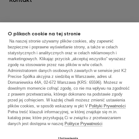
O plikach cookie na tej stronie
Na naszej stronie używamy plików cookies, aby zapewnić
bezpieczne i poprawne wyświetlanie strony, a także w celach
statystycznych i analitycznych oraz w celach reklamowych i
marketingowych. Klikając przycisk „akceptuj wszystko” wyrażasz
Korzystamy z plików cookies oraz podobnych
zgodę na stosowanie przez nas plików w w/w celach.
technologii, by móc jak najlepiej dostosować
Administratorem danych osobowych zawartych w serwisie jest K2
Precise Spółka akcyjna z siedzibą w Warszawie, adres ul.
serwis do Twoich potrzeb oraz serwować
Domaniewska 44A, 02-672 Warszawa (KRS: 65596). Możesz w
Tobie interesujące Ciebie reklamy.
dowolnym momencie cofnąć zgodę, co nie ma wpływu na zgodność
Korzystając z naszego serwisu zgodnie z
z prawem przetwarzania, którego dokonano na podstawie zgody
przed jej cofnięciem. W każdej chwili możesz zmienić ustawienia
aktualnymi ustawieniami przeglądarki,
plików cookies, w sposób wskazany w pkt V
Polityki Prywatności
wyrażasz zgodę na używanie plików cookies i
Pełna treść klauzuli informacyjnej, w której znajduje się m.in.
podobnych technologii.
katalog praw, które przysługują Ci w związku z przetwarzaniem
danych jest dostępna w naszej
Polityce Prywatności
Ustawienia