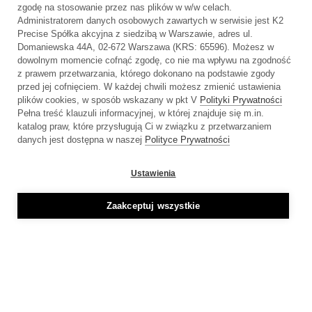
zgodę na stosowanie przez nas plików w w/w celach.
Administratorem danych osobowych zawartych w serwisie jest K2
Precise Spółka akcyjna z siedzibą w Warszawie, adres ul.
Lorem Ipsum Dolor
Domaniewska 44A, 02-672 Warszawa (KRS: 65596). Możesz w
dowolnym momencie cofnąć zgodę, co nie ma wpływu na zgodność
Nisl tincidunt eget nullam non.
z prawem przetwarzania, którego dokonano na podstawie zgody
przed jej cofnięciem. W każdej chwili możesz zmienić ustawienia
plików cookies, w sposób wskazany w pkt V
Polityki Prywatności
Pełna treść klauzuli informacyjnej, w której znajduje się m.in.
katalog praw, które przysługują Ci w związku z przetwarzaniem
danych jest dostępna w naszej
Polityce Prywatności
Ustawienia
Zaakceptuj wszystkie
Lorem Ipsum Dolor
Nisl tincidunt eget nullam non.
Lorem ipsum dolor