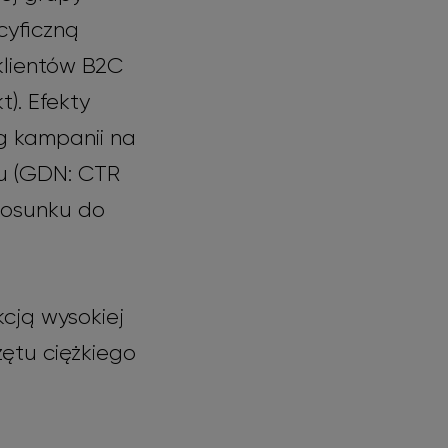
cyficzną
klientów B2C
). Efekty
ęg kampanii na
ru (GDN: CTR
stosunku do
cją wysokiej
zętu ciężkiego