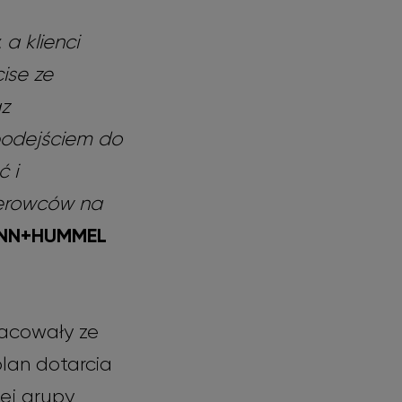
a klienci
ise ze
az
podejściem do
 i
ierowców na
MANN+HUMMEL
acowały ze
lan dotarcia
ej grupy