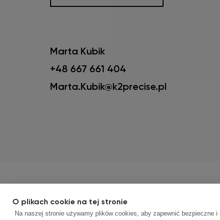
Marta Kubik
+48 667 661 404
Marta.Kubik@k2precise.pl
Korzystamy z plików cookies oraz podobny
O plikach cookie na tej stronie
serwować Tobie interesujące Ciebie reklam
Na naszej stronie używamy plików cookies, aby zapewnić bezpieczne i p