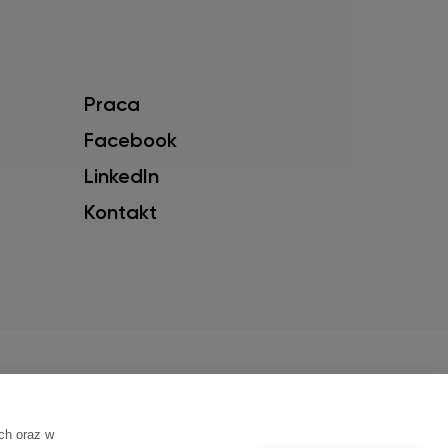
Praca
Facebook
LinkedIn
Kontakt
s do Twoich potrzeb oraz
 ustawieniami przeglądarki,
ch oraz w