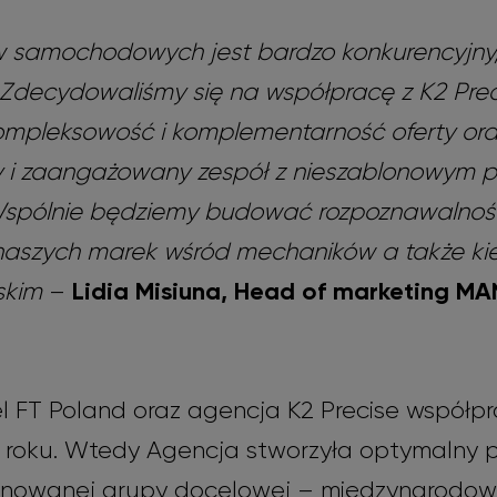
ów samochodowych jest bardzo konkurencyjny, 
decydowaliśmy się na współpracę z K2 Prec
ompleksowość i komplementarność oferty or
 i zaangażowany zespół z nieszablonowym 
Wspólnie będziemy budować rozpoznawalność
aszych marek wśród mechaników a także k
Lidia Misiuna, Head of marketing 
skim
–
FT Poland oraz agencja K2 Precise współpr
roku. Wtedy Agencja stworzyła optymalny p
onowanej grupy docelowej – międzynarodow