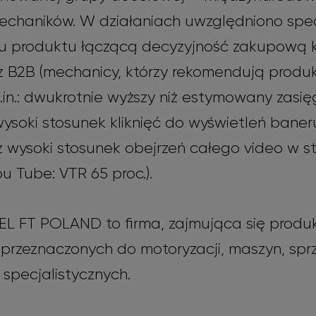
chaników. W działaniach uwzględniono spe
pu produktu łączącą decyzyjność zakupową 
az B2B (mechanicy, którzy rekomendują produkt
.in.: dwukrotnie wyższy niż estymowany zasi
ysoki stosunek kliknięć do wyświetleń bane
az wysoki stosunek obejrzeń całego video w 
u Tube: VTR 65 proc.).
FT POLAND to firma, zajmująca się produk
w przeznaczonych do motoryzacji, maszyn, spr
 specjalistycznych.