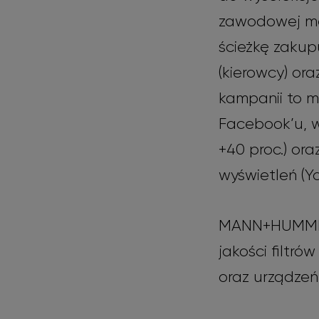
zawodowej me
ścieżkę zaku
(kierowcy) or
kampanii to m
Facebook’u, w
+40 proc.) or
wyświetleń (Yo
MANN+HUMMEL 
jakości filtró
oraz urządzeń