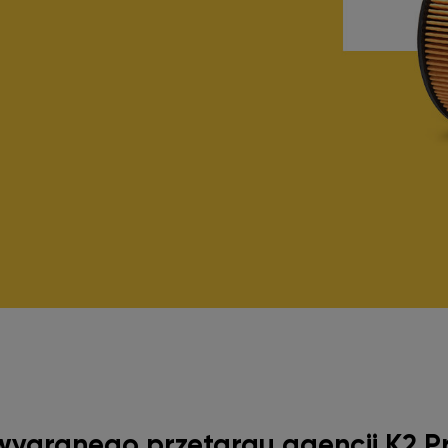
ygranego przetargu agencji K2 Pr