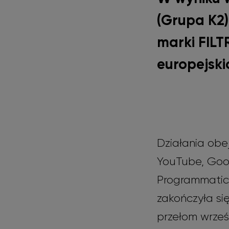
(Grupa K2
marki FILT
europejski
Działania ob
YouTube, Goo
Programmatic F
zakończyła si
przełom wrześn