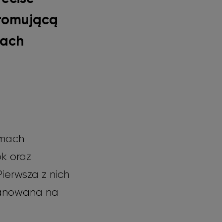
promującą
kach
rmach
k oraz
Pierwsza z nich
planowana na