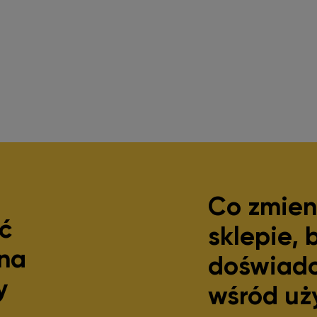
Co zmien
ć
sklepie, 
 na
doświadc
y
wśród uż