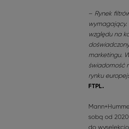
–
Rynek filtr
wymagający. Z
względu na k
doświadczony
marketingu. 
świadomość n
rynku europej
FTPL.
Mann+Hummel 
sobą od 2020 
do wyselekcj