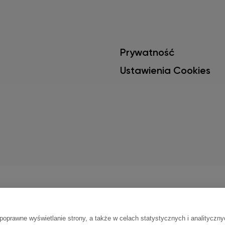
Prywatność
Ustawienia Cookies
ch technologii, by móc jak najlepiej dostosować serwi
y. Korzystając z naszego serwisu zgodnie z aktualnymi
oprawne wyświetlanie strony, a także w celach statystycznych i analityczny