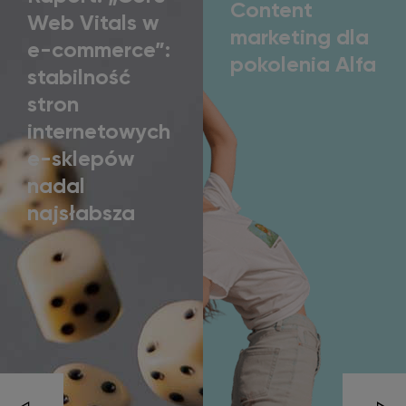
Content
Web Vitals w
marketing dla
e-commerce”:
pokolenia Alfa
stabilność
stron
internetowych
e-sklepów
nadal
najsłabsza