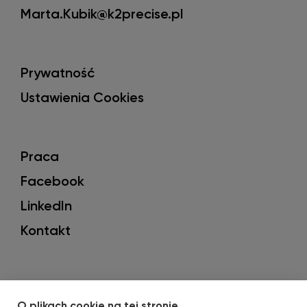
Marta.Kubik@k2precise.pl
Prywatność
Ustawienia Cookies
Praca
Facebook
LinkedIn
Kontakt
O plikach cookie na tej stronie