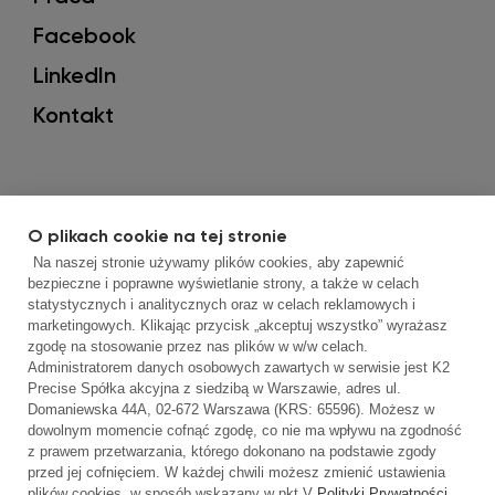
Facebook
LinkedIn
Kontakt
O plikach cookie na tej stronie
Na naszej stronie używamy plików cookies, aby zapewnić
bezpieczne i poprawne wyświetlanie strony, a także w celach
statystycznych i analitycznych oraz w celach reklamowych i
marketingowych. Klikając przycisk „akceptuj wszystko” wyrażasz
Korzystamy z plików cookies oraz podobnych
zgodę na stosowanie przez nas plików w w/w celach.
technologii, by móc jak najlepiej dostosować
Administratorem danych osobowych zawartych w serwisie jest K2
Precise Spółka akcyjna z siedzibą w Warszawie, adres ul.
serwis do Twoich potrzeb oraz serwować
Domaniewska 44A, 02-672 Warszawa (KRS: 65596). Możesz w
Tobie interesujące Ciebie reklamy.
dowolnym momencie cofnąć zgodę, co nie ma wpływu na zgodność
Korzystając z naszego serwisu zgodnie z
z prawem przetwarzania, którego dokonano na podstawie zgody
przed jej cofnięciem. W każdej chwili możesz zmienić ustawienia
aktualnymi ustawieniami przeglądarki,
plików cookies, w sposób wskazany w pkt V
Polityki Prywatności